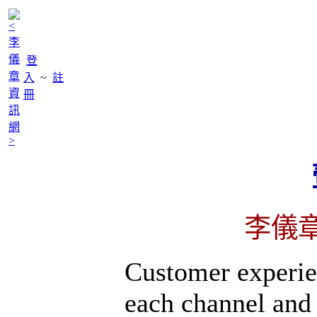
登
入
~
註
冊
李儀
Customer experien
each channel and i